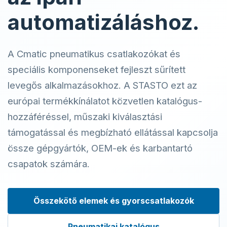
automatizáláshoz.
A Cmatic pneumatikus csatlakozókat és
speciális komponenseket fejleszt sűrített
levegős alkalmazásokhoz. A STASTO ezt az
európai termékkínálatot közvetlen katalógus-
hozzáféréssel, műszaki kiválasztási
támogatással és megbízható ellátással kapcsolja
össze gépgyártók, OEM-ek és karbantartó
csapatok számára.
Összekötő elemek és gyorscsatlakozók
Pneumatikai katalógus