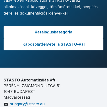
vagy lépjen kapcsolatba a STASTO-val az
alkalmazással, közeggel, tömlőméretekkel, beépítési
térrel és dokumentációs igényekkel.
Katalóguskategória
Kapcsolatfelvétel a STASTO-val
STASTO Automatizálás Kft.
PERÉNYI ZSIGMOND UTCA 51..
1047 BUDAPEST
Magyarország
hungary@stasto.eu