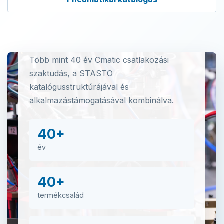
Csatlakozók minden
igényre.
Több mint 40 év Cmatic csatlakozási
szaktudás, a STASTO
katalógusstruktúrájával és
alkalmazástámogatásával kombinálva.
40+
év
40+
termékcsalád