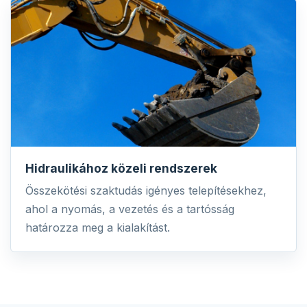
Hidraulikához közeli rendszerek
Összekötési szaktudás igényes telepítésekhez,
ahol a nyomás, a vezetés és a tartósság
határozza meg a kialakítást.