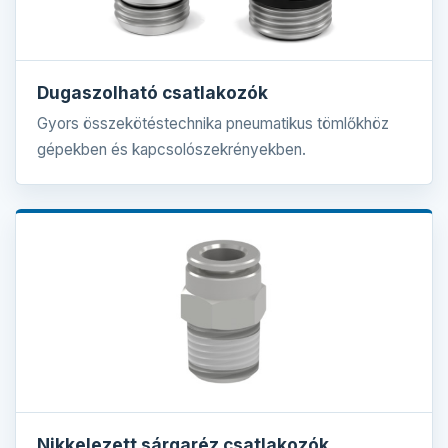
Dugaszolható csatlakozók
Gyors összekötéstechnika pneumatikus tömlőkhöz
gépekben és kapcsolószekrényekben.
Nikkelezett sárgaréz csatlakozók