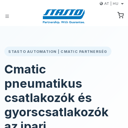
Kihagyás és továbblépés a tartalomhoz
AT
|
HU
STASTO AUTOMATION | CMATIC PARTNERSÉG
Cmatic
pneumatikus
csatlakozók és
gyorscsatlakozók
az ipari