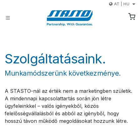
Kihagyás és továbblépés a tartalomhoz
AT
|
HU
Szolgáltatásaink.
Munkamódszerünk következménye.
A STASTO-nál az érték nem a marketingben születik.
A mindennapi kapcsolattartás során jön létre
ügyfeleinkkel – valós igényekből, közös
felelősségvállalásból és abból az igényből, hogy
hosszú távon működő megoldásokat hozzunk létre.