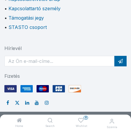
Kapcsolattartó személy
Támogatási jegy
STASTO csoport
Hírlevél
Fizetés
0
© 2024 STASTO Automation
Home
Search
Wishlist
Számla