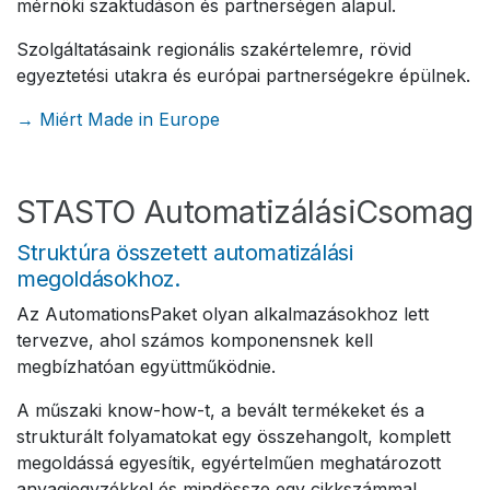
mérnöki szaktudáson és partnerségen alapul.
Szolgáltatásaink regionális szakértelemre, rövid
egyeztetési utakra és európai partnerségekre épülnek.
→ Miért Made in Europe
STASTO AutomatizálásiCsomag
Struktúra összetett automatizálási
megoldásokhoz.
Az AutomationsPaket olyan alkalmazásokhoz lett
tervezve, ahol számos komponensnek kell
megbízhatóan együttműködnie.
A műszaki know-how-t, a bevált termékeket és a
strukturált folyamatokat egy összehangolt, komplett
megoldássá egyesítik, egyértelműen meghatározott
anyagjegyzékkel és mindössze egy cikkszámmal.