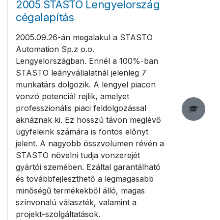
2005 STASTO Lengyelország
cégalapítás
2005.09.26-án megalakul a STASTO
Automation Sp.z o.o.
Lengyelországban. Ennél a 100%-ban
STASTO leányvállalatnál jelenleg 7
munkatárs dolgozik. A lengyel piacon
vonzó potenciál rejlik, amelyet
professzionális piaci feldolgozással
aknáznak ki. Ez hosszú távon meglévő
ügyfeleink számára is fontos előnyt
jelent. A nagyobb összvolumen révén a
STASTO növelni tudja vonzerejét
gyártói szemében. Ezáltal garantálható
és továbbfejleszthető a legmagasabb
minőségű termékekből álló, magas
színvonalú választék, valamint a
projekt-szolgáltatások.