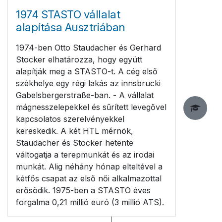
1974 STASTO vállalat
alapítása Ausztriában
1974-ben Otto Staudacher és Gerhard
Stocker elhatározza, hogy együtt
alapítják meg a STASTO-t. A cég első
székhelye egy régi lakás az innsbrucki
Gabelsbergerstraße-ban. - A vállalat
mágnesszelepekkel és sűrített levegővel
kapcsolatos szerelvényekkel
kereskedik. A két HTL mérnök,
Staudacher és Stocker hetente
váltogatja a terepmunkát és az irodai
munkát. Alig néhány hónap elteltével a
kétfős csapat az első női alkalmazottal
erősödik. 1975-ben a STASTO éves
forgalma 0,21 millió euró (3 millió ATS).