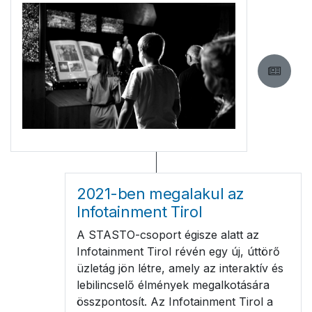
2021-ben megalakul az
Infotainment Tirol
A STASTO-csoport égisze alatt az
Infotainment Tirol révén egy új, úttörő
üzletág jön létre, amely az interaktív és
lebilincselő élmények megalkotására
összpontosít. Az Infotainment Tirol a