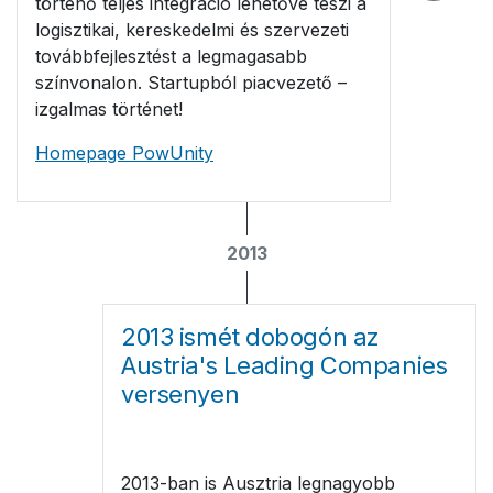
történő teljes integráció lehetővé teszi a
logisztikai, kereskedelmi és szervezeti
továbbfejlesztést a legmagasabb
színvonalon. Startupból piacvezető –
izgalmas történet!
Homepage PowUnity
2013
2013 ismét dobogón az
Austria's Leading Companies
versenyen
2013-ban is Ausztria legnagyobb