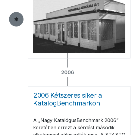
2006
2006 Kétszeres siker a
KatalogBenchmarkon
A „Nagy KatalógusBenchmark 2006”
keretében errezt a kérdést második
alkalommal válaszolták meg. A STASTO