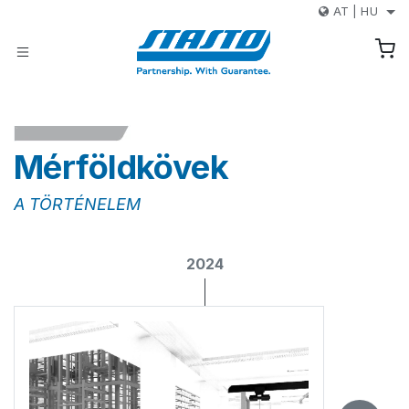
Kihagyás és továbblépés a tartalomhoz
AT
|
HU
Mérföldkövek
A TÖRTÉNELEM
2024