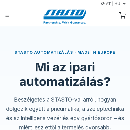
Kihagyás és továbblépés a tartalomhoz
AT
|
HU
STASTO AUTOMATIZÁLÁS · MADE IN EUROPE
Mi az ipari
automatizálás?
Beszélgetés a STASTO-val arról, hogyan
dolgozik együtt a pneumatika, a szeleptechnika
és az intelligens vezérlés egy gyártósoron – és
miért lesz ettől a termelés gyorsabb,