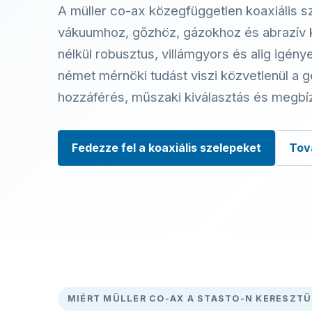
A müller co-ax közegfüggetlen koaxiális 
vákuumhoz, gőzhöz, gázokhoz és abrazí
nélkül robusztus, villámgyors és alig igény
német mérnöki tudást viszi közvetlenül a 
hozzáférés, műszaki kiválasztás és megbíz
Fedezze fel a koaxiális szelepeket
Tov
MIÉRT MÜLLER CO-AX A STASTO-N KERESZTÜ