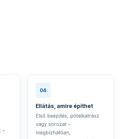
r
04
Ellátás, amire építhet
Első beépítés, pótalkatrész
z
vagy sorozat –
 –
megbízhatóan,