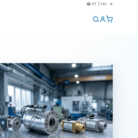
AT
|
HU
k
Kapcsolat
Blog