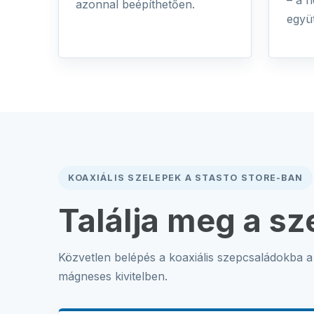
– a 
azonnal beépíthetően.
együ
KOAXIÁLIS SZELEPEK A STASTO STORE-BAN
Találja meg a sz
Közvetlen belépés a koaxiális szepcsaládokba a
mágneses kivitelben.