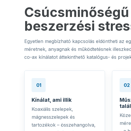
Csúcsminőségű 
beszerzési stres
Egyetlen megbízható kapcsolás eldöntheti az e
méretnek, anyagnak és működtetésnek illeszkedn
co-ax kínálatot áttekinthető katalógus- és projek
01
02
Kínálat, ami illik
Műsz
talá
Koaxiális szelepek,
Köze
mágnesszelepek és
mére
tartozékok – összehangolva,