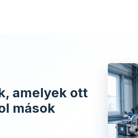
lunk
Vállalat
Termékek
Szolgáltatáso
k, amelyek ott
hol mások