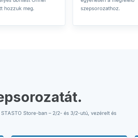
helyes döntést Önnel
egyenesen a megfelelő
tt hozzuk meg.
szepsorozathoz.
epsorozatát.
 STASTO Store-ban – 2/2- és 3/2-utú, vezérelt és