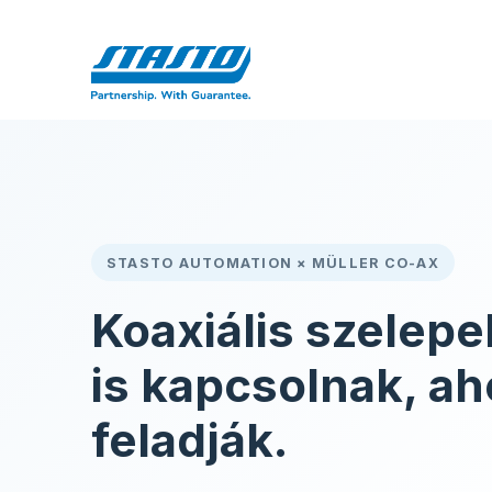
Kihagyás és továbblépés a tartalomhoz
Home
Ró
STASTO AUTOMATION × MÜLLER CO-AX
Koaxiális szelepe
is kapcsolnak, a
feladják.