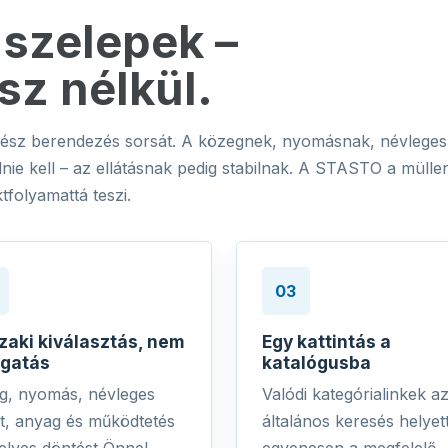
szelepek –
sz nélkül.
gész berendezés sorsát. A közegnek, nyomásnak, névleges
ie kell – az ellátásnak pedig stabilnak. A STASTO a mülle
tfolyamattá teszi.
03
aki kiválasztás, nem
Egy kattintás a
lgatás
katalógusba
g, nyomás, névleges
Valódi kategórialinkek a
t, anyag és működtetés
általános keresés helyett