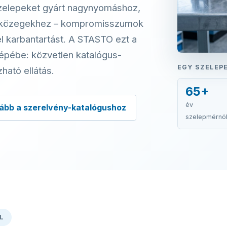
szelepeket gyárt nagynyomáshoz,
v közegekhez – kompromisszumok
el karbantartást. A STASTO ezt a
gépébe: közvetlen katalógus-
EGY SZELEPE
ható ellátás.
65+
év
ább a szerelvény-katalógushoz
szelepmérnö
L