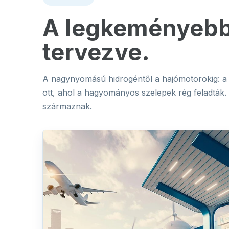
A legkeményebb
tervezve.
A nagynyomású hidrogéntől a hajómotorokig: a 
ott, ahol a hagyományos szelepek rég feladták. 
származnak.