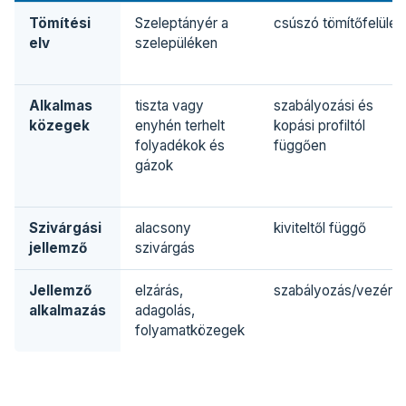
Tömítési
Szeleptányér a
csúszó tömítőfelület
elv
szelepüléken
Alkalmas
tiszta vagy
szabályozási és
közegek
enyhén terhelt
kopási profiltól
folyadékok és
függően
gázok
Szivárgási
alacsony
kiviteltől függő
jellemző
szivárgás
Jellemző
elzárás,
szabályozás/vezérlé
alkalmazás
adagolás,
folyamatközegek