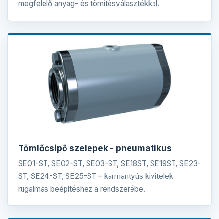
megfelelő anyag- és tömítésválasztékkal.
Tömlőcsipő szelepek - pneumatikus
SE01-ST, SE02-ST, SE03-ST, SE18ST, SE19ST, SE23-
ST, SE24-ST, SE25-ST – karmantyús kivitelek
rugalmas beépítéshez a rendszerébe.