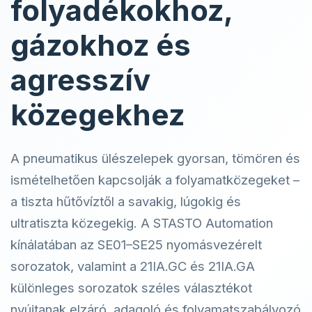
folyadékokhoz,
gázokhoz és
agresszív
közegekhez
A pneumatikus ülészelepek gyorsan, tömören és
ismételhetően kapcsolják a folyamatközegeket –
a tiszta hűtővíztől a savakig, lúgokig és
ultratiszta közegekig. A STASTO Automation
kínálatában az SE01–SE25 nyomásvezérelt
sorozatok, valamint a 21IA.GC és 21IA.GA
különleges sorozatok széles választékot
nyújtanak elzáró, adagoló és folyamatszabályozó