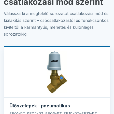
csatlakozási mód szerint
Válassza ki a megfelelő sorozatot csatlakozási mód és
kialakítás szerint – csőcsatlakozástól és fenékcsonkos
kiviteltől a karmantyús, menetes és különleges
sorozatokig.
Ülőszelepek - pneumatikus
SE01-RT, SE02-RT, SE03-RT, SE10-RT–SE13-RT,