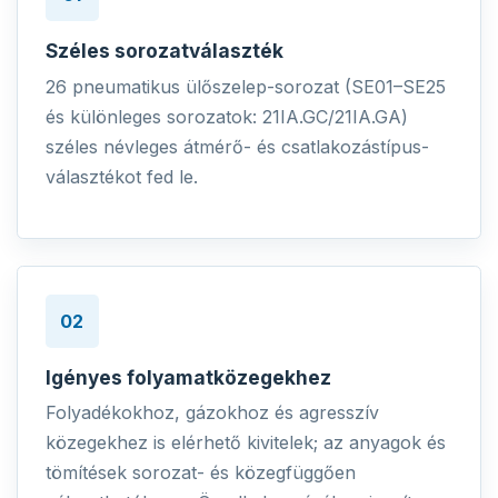
Széles sorozatválaszték
26 pneumatikus ülőszelep-sorozat (SE01–SE25
és különleges sorozatok: 21IA.GC/21IA.GA)
széles névleges átmérő- és csatlakozástípus-
választékot fed le.
02
Igényes folyamatközegekhez
Folyadékokhoz, gázokhoz és agresszív
közegekhez is elérhető kivitelek; az anyagok és
tömítések sorozat- és közegfüggően