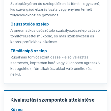
Szeleptányéron és szelepüléken át tömít – egyszerű,
kis szivárgású elzárás tiszta vagy enyhén terhelt
folyadékokhoz és gázokhoz.
Csúszótolós szelep
A pneumatikus csúszótoló szabályozószelep csúszó
tömítőfelülettel működik, és más szabályozási és
kopási profilokhoz alkalmas.
Tömlőcsípő szelep
Rugalmas tömlőt szorít össze – első választás
szemcsés, koptatóan ható vagy különösen agresszív
közegekhez, fémalkatrészekkel való érintkezés
nélkül.
Kiválasztási szempontok áttekintése
Közeg