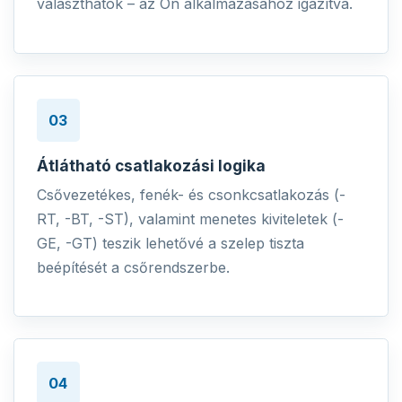
választhatók – az Ön alkalmazásához igazítva.
03
Átlátható csatlakozási logika
Csővezetékes, fenék- és csonkcsatlakozás (-
RT, -BT, -ST), valamint menetes kiviteletek (-
GE, -GT) teszik lehetővé a szelep tiszta
beépítését a csőrendszerbe.
04