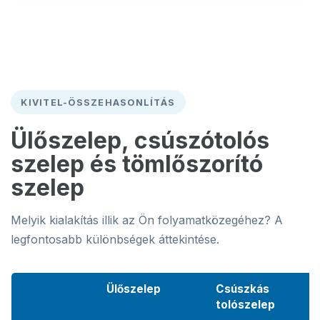
KIVITEL-ÖSSZEHASONLÍTÁS
Ülőszelep, csúszótolós
szelep és tömlőszorító
szelep
Melyik kialakítás illik az Ön folyamatközegéhez? A
legfontosabb különbségek áttekintése.
Ülőszelep
Csúszkás
tolószelep