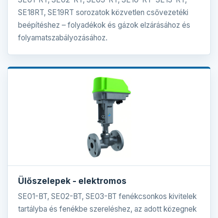
SE18RT, SE19RT sorozatok közvetlen csővezetéki
beépítéshez – folyadékok és gázok elzárásához és
folyamatszabályozásához.
Ülőszelepek - elektromos
SE01-BT, SE02-BT, SE03-BT fenékcsonkos kivitelek
tartályba és fenékbe szereléshez, az adott közegnek