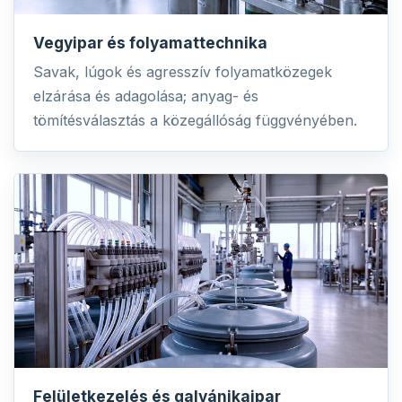
Vegyipar és folyamattechnika
Savak, lúgok és agresszív folyamatközegek
elzárása és adagolása; anyag- és
tömítésválasztás a közegállóság függvényében.
Felületkezelés és galvánikaipar