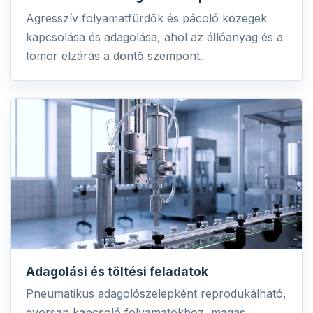
Agresszív folyamatfürdők és pácoló közegek
kapcsolása és adagolása, ahol az állóanyag és a
tömör elzárás a döntő szempont.
Adagolási és töltési feladatok
Pneumatikus adagolószelepként reprodukálható,
gyorsan kapcsoló folyamatokhoz, magas