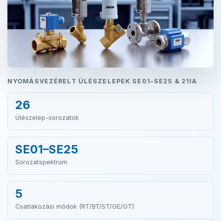
NYOMÁSVEZÉRELT ÜLÉSZELEPEK SE01–SE25 & 21IA
26
Ülészelep-sorozatok
SE01–SE25
Sorozatspektrum
5
Csatlakozási módok (RT/BT/ST/GE/GT)