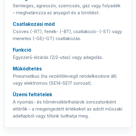
Semleges, agresszív, szemcsés, gáz vagy folyadék
– meghatározza az anyagot és a tömítést.
Csatlakozási mód
Csöves (-RT), fenék- (-BT), csatlakozó- (-ST) vagy
menetes (-GE/-GT) csatlakozás.
Funkció
Egyszerű elzárás (2/2-utas) vagy adagolás.
Működtetés
Pneumatikus (ha vezérlőlevegő rendelkezésre áll)
vagy elektromos (SE14–SE17 sorozat).
Üzemi feltételek
A nyomás- és hőmérséklethatárok sorozatonként
eltérők – a megengedett értékeket az adott műszaki
adatlapból vagy tőlünk tudhatja meg.