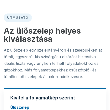
ÚTMUTATÓ
Az ülőszelep helyes
kiválasztása
Az ülőszelep egy szeleptányéron és szelepüléken át
tömít, egyszerű, kis szivárgású elzárást biztosítva –
ideális tiszta vagy enyhén terhelt folyadékokhoz és
gázokhoz. Más folyamatképekhez csúszótoló- és
tömlőcsípő szelepek állnak rendelkezésre.
Kivitel a folyamatkép szerint
Ülőszelep