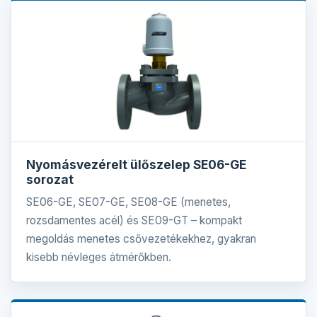
Nyomásvezérelt ülőszelep SE06-GE
sorozat
SE06-GE, SE07-GE, SE08-GE (menetes,
rozsdamentes acél) és SE09-GT – kompakt
megoldás menetes csővezetékekhez, gyakran
kisebb névleges átmérőkben.