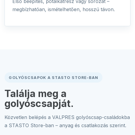
Első beépítés, pótalkatrész vagy sorozat –
megbízhatóan, ismételhetően, hosszú távon.
GOLYÓSCSAPOK A STASTO STORE-BAN
Találja meg a
golyóscsapját.
Közvetlen belépés a VALPRES golyóscsap-családokba
a STASTO Store-ban – anyag és csatlakozás szerint.