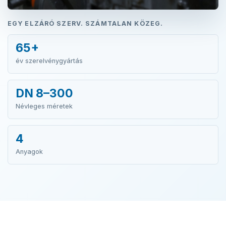
EGY ELZÁRÓ SZERV. SZÁMTALAN KÖZEG.
65+
év szerelvénygyártás
DN 8–300
Névleges méretek
4
Anyagok