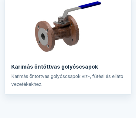
Karimás öntöttvas golyóscsapok
Karimás öntöttvas golyóscsapok víz-, fűtési és ellátó
vezetékekhez.