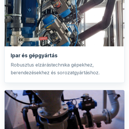
Ipar és gépgyártás
Robusztus elzárástechnika gépekhez,
berendezésekhez és sorozatgyártáshoz.