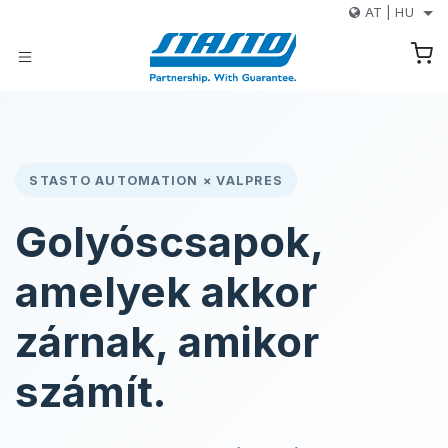
Kihagyás és továbblépés a tartalomhoz
AT
|
HU
STASTO AUTOMATION × VALPRES
Golyóscsapok,
amelyek akkor
zárnak, amikor
számít.