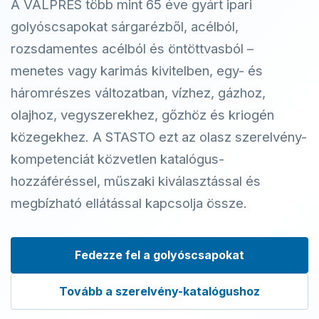
A VALPRES több mint 65 éve gyárt ipari
golyóscsapokat sárgarézből, acélból,
rozsdamentes acélból és öntöttvasból –
menetes vagy karimás kivitelben, egy- és
háromrészes változatban, vízhez, gázhoz,
olajhoz, vegyszerekhez, gőzhöz és kriogén
közegekhez. A STASTO ezt az olasz szerelvény-
kompetenciát közvetlen katalógus-
hozzáféréssel, műszaki kiválasztással és
megbízható ellátással kapcsolja össze.
Fedezze fel a golyóscsapokat
Tovább a szerelvény-katalógushoz