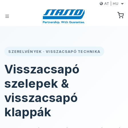
Kihagyás és továbblépés a tartalomhoz
AT
|
HU
SZERELVÉNYEK · VISSZACSAPÓ TECHNIKA
Visszacsapó
szelepek &
visszacsapó
klappák