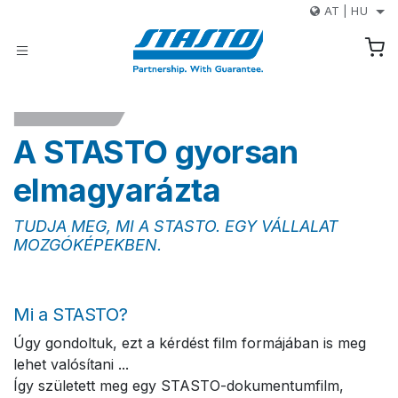
Kihagyás és továbblépés a tartalomhoz
AT
|
HU
A STASTO gyorsan
elmagyarázta
TUDJA MEG, MI A STASTO. EGY VÁLLALAT
MOZGÓKÉPEKBEN.
Mi a STASTO?
Úgy gondoltuk, ezt a kérdést film formájában is meg
lehet valósítani ...
Így született meg egy STASTO-dokumentumfilm,