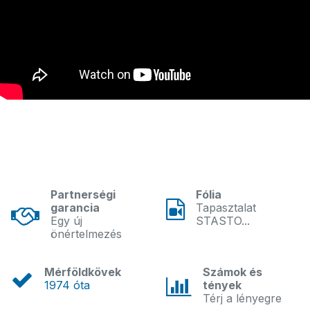
Partnerségi
Fólia
garancia
Tapasztalat
Egy új
STASTO...
önértelmezés
Mérföldkövek
Számok és
1974 óta
tények
Térj a lényegre