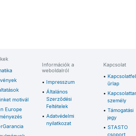
nkek
Információk a
Kapcsolat
atika
weboldalról
Kapcsolatfel
lvények
Impresszum
űrlap
ltatások
Általános
Kapcsolatta
Szerződési
nket motivál
személy
Feltételek
in Europe
Támogatási
Adatvédelmi
ményezés
jegy
nyilatkozat
erGarancia
STASTO
csoport
anulmányok