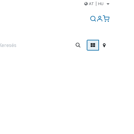
AT
|
HU
k
Kapcsolat
Blog