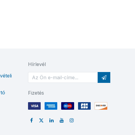
Hírlevél
vételi
rtó
Fizetés