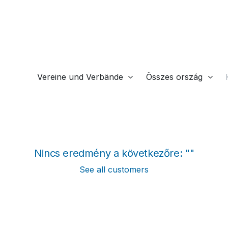
lunk
Vállalat
Termékek
Szolgáltatáso
Vereine und Verbände
Összes ország
Nincs eredmény a következőre: "
"
See all customers