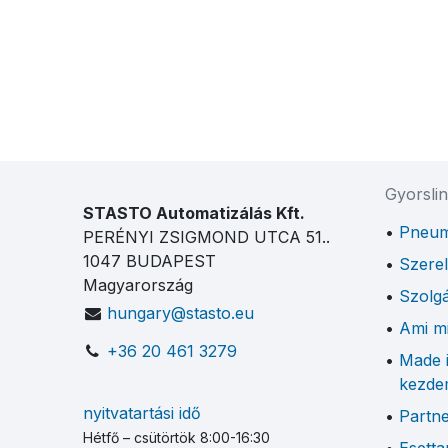
Gyorsli
STASTO Automatizálás Kft.
Pneum
PERÉNYI ZSIGMOND UTCA 51..
1047 BUDAPEST
Szere
Magyarország
Szolgá
hungary@stasto.eu
Ami mi
+36 20 461 3279
Made 
kezde
nyitvatartási idő
Partn
Hétfő – csütörtök 8:00-16:30
Esett