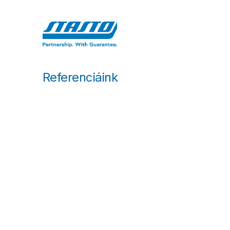
Kihagyás és továbblépés a tartalomhoz
Home
Ró
Referenciáink