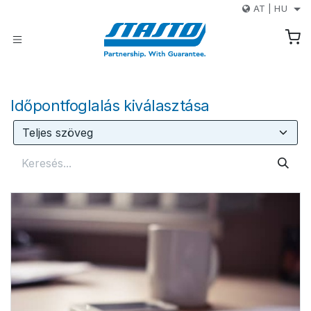
Kihagyás és továbblépés a tartalomhoz
AT
|
HU
Időpontfoglalás kiválasztása