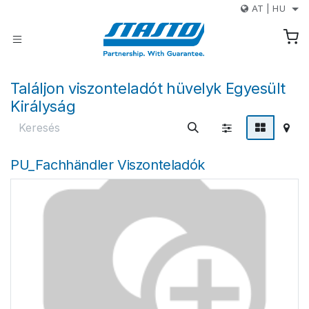
Kihagyás és továbblépés a tartalomhoz
AT
|
HU
Találjon viszonteladót
hüvelyk Egyesült
Királyság
PU_Fachhändler
Viszonteladók