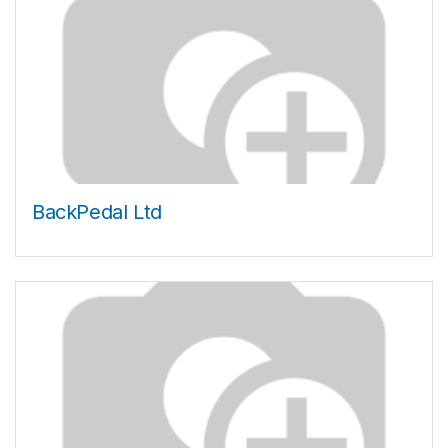
BackPedal Ltd